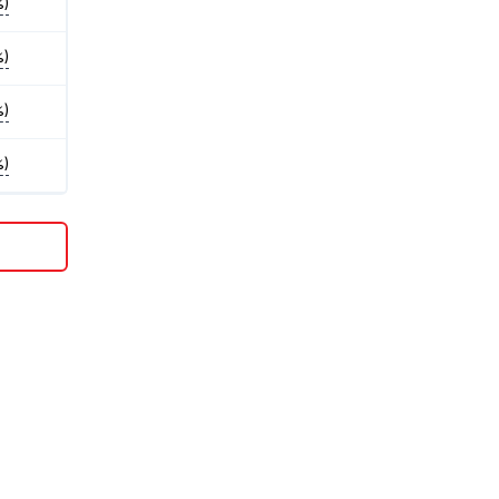
%)
%)
%)
%)