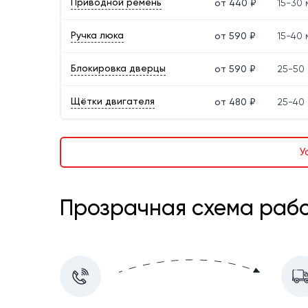
Приводной ремень
от 440 ₽
15-30 
Ручка люка
от 590 ₽
15-40 
Блокировка дверцы
от 590 ₽
25-50 
Щётки двигателя
от 480 ₽
25-40 
У
Прозрачная схема рабо