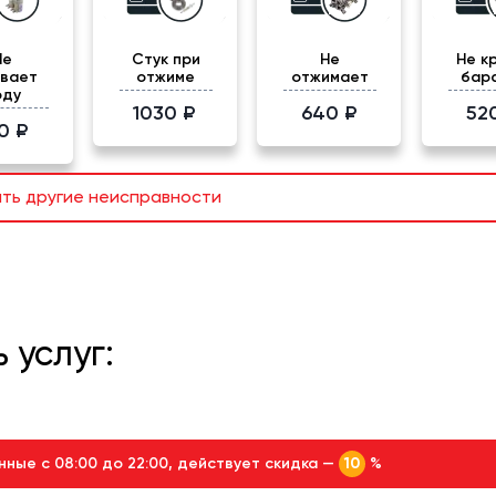
Не
Стук при
Не
Не к
ивает
отжиме
отжимает
бар
оду
1030 ₽
640 ₽
52
0 ₽
ать другие неисправности
 услуг:
нные с 08:00 до 22:00, действует скидка —
%
10