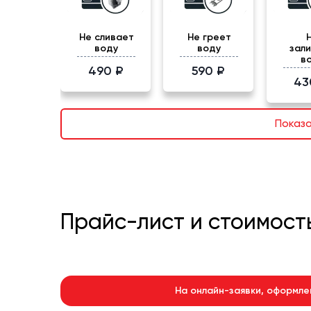
Не сливает
Не греет
воду
воду
зал
в
490 ₽
590 ₽
43
Показ
Прайс-лист и стоимость
На онлайн-заявки, оформле