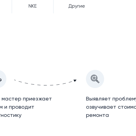
NKE
Другие
 мастер приезжает
Выявляет проблем
м и проводит
озвучивает стоим
гностику
ремонта