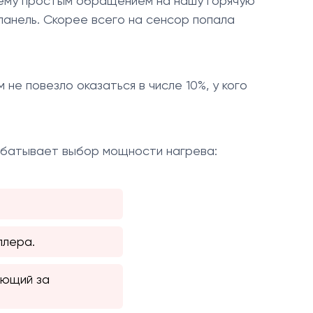
лему простым обращением на нашу горячую
панель. Скорее всего на сенсор попала
 не повезло оказаться в числе 10%, у кого
рабатывает выбор мощности нагрева:
ллера.
ающий за